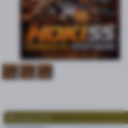
🏆 Keunggulan Hoki55